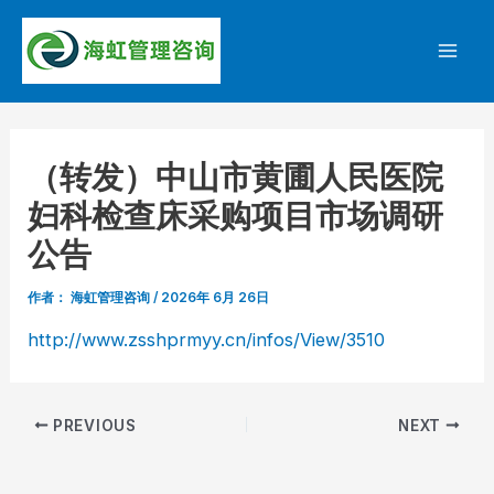
跳
至
Mai
内
容
Men
（转发）中山市黄圃人民医院
妇科检查床采购项目市场调研
公告
作者：
海虹管理咨询
/
2026年 6月 26日
http://www.zsshprmyy.cn/infos/View/3510
Post
PREVIOUS
NEXT
navigation