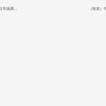
（转发）中山市黄圃人民医院体外膈肌起博器采购项目市场调研公告
（转发）