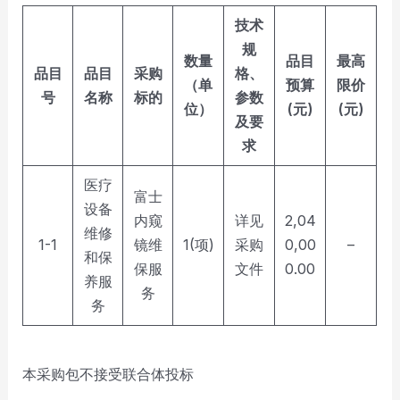
技术
规
数量
品目
最高
品目
品目
采购
格、
（单
预算
限价
号
名称
标的
参数
位）
(元)
(元)
及要
求
医疗
富士
设备
内窥
详见
2,04
维修
1-1
镜维
1(项)
采购
0,00
–
和保
保服
文件
0.00
养服
务
务
本采购包不接受联合体投标