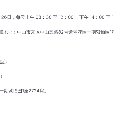
26日，每天上午 08：30 至 12：00 ，下午 14：00 
址：中山市东区中山五路82号紫翠花园一期紫怡园1座
地点
间）
期紫怡园1座2724房。