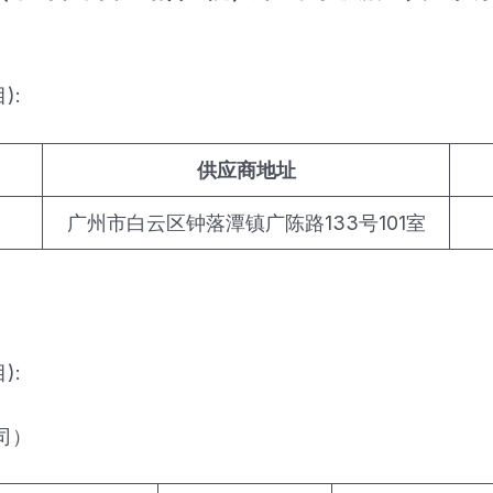
):
供应商地址
广州市白云区钟落潭镇广陈路133号101室
):
司）