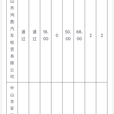
山
市
鸿
图
汽
通
通
18.
50.
68.
车
0
2
2
过
过
00
00
00
租
赁
有
限
公
司
中
山
市
军