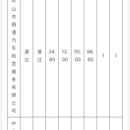
中
山
市
顺
通
汽
车
通
通
34.
12.
50.
96.
租
1
1
过
过
60
00
00
60
赁
服
务
有
限
公
司
中