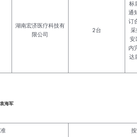
标
通
订
湖南宏济医疗科技有
2台
采
限公司
安
内
达
袁海军
标准
按