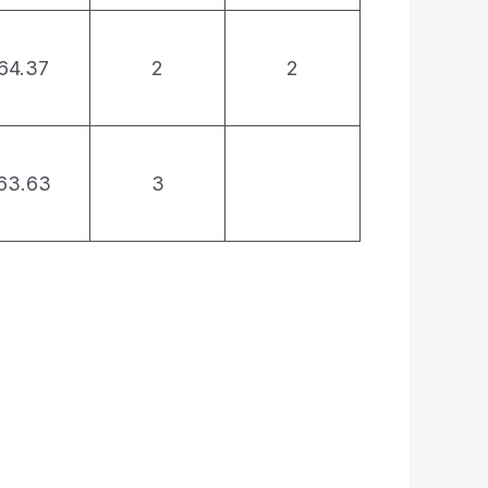
64.37
2
2
63.63
3