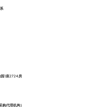
系
1座2724房
采购代理机构）