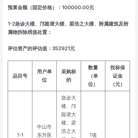
预算金额（固定价格）：100000.00元
1-2
急诊大楼、邝崑谱大楼、梁浩之大楼、附属建筑及附
属物拆除残值处置：
评估资产的评估值：352921元
数量
投标保
用户单
采购标
品目号
（单
证金
位
的
位）
（元）
急诊大
楼、邝
崑谱大
楼、梁
中山市
浩之大
1-1
东升医
1项