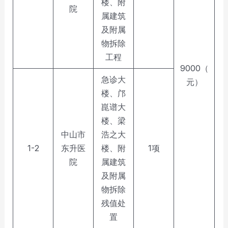
楼、附
院
属建筑
及附属
物拆除
工程
9000（
急诊大
元）
楼、邝
崑谱大
楼、梁
中山市
浩之大
1-2
东升医
楼、附
1项
院
属建筑
及附属
物拆除
残值处
置