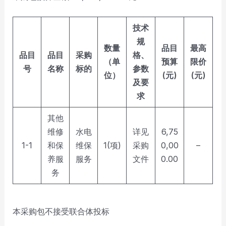
技术
规
数量
品目
最高
品目
品目
采购
格、
（单
预算
限价
号
名称
标的
参数
位）
(元)
(元)
及要
求
其他
维修
水电
详见
6,75
1-1
和保
维保
1(项)
采购
0,00
–
养服
服务
文件
0.00
务
本采购包不接受联合体投标